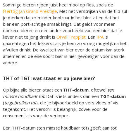
Sommige bieren rijpen juist heel mooi op fles, zoals de
Hertog Jan Grand Prestige
. Met het verstrijken van de tijd zul
je merken dat er minder koolzuur in het bier zit en dat het
bier een port-achtige smaak krijgt. Dat geldt voor meer
donkere bieren en een ander voorbeeld van een bier dat je
liever niet te jong drinkt is
Orval Trappist
. Een
IPA
is
daarentegen het lekkerst als je hem zo vroeg mogelijk na het
afvullen drinkt. De kwaliteit van bier over de datum kan sterk
afnemen en de ene soort bier is hier gevoeliger voor dan de
andere.
THT of TGT: wat staat er op jouw bier?
Op bijna alle bieren staat een
THT-datum
, oftewel
ten
minste houdbaar tot
. Dat is iets anders dan een
TGT-datum
(
te gebruiken tot
), die je bijvoorbeeld op vers vlees of vis
tegenkomt. Het verschil is belangrijk, zowel voor de
consument als voor de verkoper.
Een THT-datum (ten minste houdbaar tot) geeft aan tot