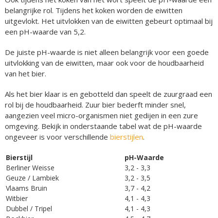
belangrijke rol. Tijdens het koken worden de eiwitten
uitgevlokt. Het uitvlokken van de eiwitten gebeurt optimaal bij
een pH-waarde van 5,2.
De juiste pH-waarde is niet alleen belangrijk voor een goede
uitvlokking van de eiwitten, maar ook voor de houdbaarheid
van het bier.
Als het bier klaar is en gebotteld dan speelt de zuurgraad een
rol bij de houdbaarheid. Zuur bier bederft minder snel,
aangezien veel micro-organismen niet gedijen in een zure
omgeving. Bekijk in onderstaande tabel wat de pH-waarde
ongeveer is voor verschillende
bierstijlen
.
Bierstijl
pH-Waarde
Berliner Weisse
3,2 - 3,3
Geuze / Lambiek
3,2 - 3,5
Vlaams Bruin
3,7 - 4,2
Witbier
4,1 - 4,3
Dubbel / Tripel
4,1 - 4,3