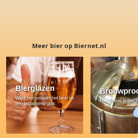
Meer bier op Biernet.nl
Bierglazen
Brouwpro
Want bier smaakt het best uit
Hoe brouw je bier?
een bijpassend glas