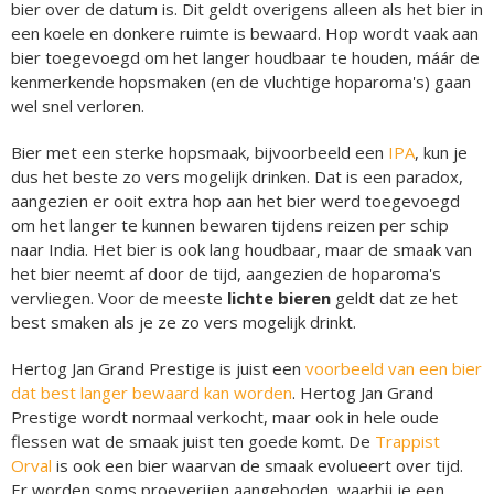
bier over de datum is. Dit geldt overigens alleen als het bier in
een koele en donkere ruimte is bewaard. Hop wordt vaak aan
bier toegevoegd om het langer houdbaar te houden, máár de
kenmerkende hopsmaken (en de vluchtige hoparoma's) gaan
wel snel verloren.
Bier met een sterke hopsmaak, bijvoorbeeld een
IPA
, kun je
dus het beste zo vers mogelijk drinken. Dat is een paradox,
aangezien er ooit extra hop aan het bier werd toegevoegd
om het langer te kunnen bewaren tijdens reizen per schip
naar India. Het bier is ook lang houdbaar, maar de smaak van
het bier neemt af door de tijd, aangezien de hoparoma's
vervliegen. Voor de meeste
lichte bieren
geldt dat ze het
best smaken als je ze zo vers mogelijk drinkt.
Hertog Jan Grand Prestige is juist een
voorbeeld van een bier
dat best langer bewaard kan worden
. Hertog Jan Grand
Prestige wordt normaal verkocht, maar ook in hele oude
flessen wat de smaak juist ten goede komt. De
Trappist
Orval
is ook een bier waarvan de smaak evolueert over tijd.
Er worden soms proeverijen aangeboden, waarbij je een