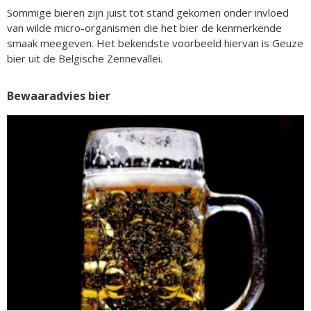
Sommige bieren zijn juist tot stand gekomen onder invloed
van wilde micro-organismen die het bier de kenmerkende
smaak meegeven. Het bekendste voorbeeld hiervan is Geuze
bier uit de Belgische Zennevallei.
Bewaaradvies bier