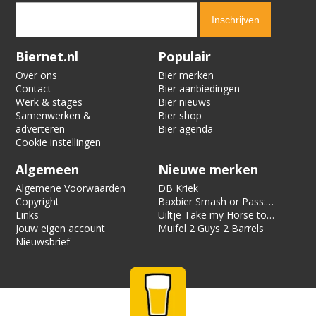
Verification code:
5070
Biernet.nl
Populair
Over ons
Bier merken
Contact
Bier aanbiedingen
Werk & stages
Bier nieuws
Samenwerken &
Bier shop
adverteren
Bier agenda
Cookie instellingen
Algemeen
Nieuwe merken
Algemene Voorwaarden
DB Kriek
Copyright
Baxbier Smash or Pass:
Links
Strata
Uiltje Take my Horse to
Jouw eigen account
the Hotel Room
Muifel 2 Guys 2 Barrels
Nieuwsbrief