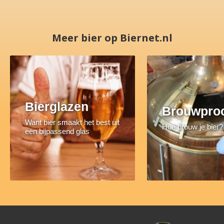
Meer bier op Biernet.nl
Bierglazen
Brouwpro
Want bier smaakt het best uit
Hoe brouw je bier?
een bijpassend glas