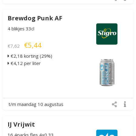
Brewdog Punk AF
4 blikjes 33cl
€5,44
€7,62
€2,18 korting (29%)
€4,12 per liter
t/m maandag 10 augustus
IJ Vrijwit
16 4packs fles 4x0,33