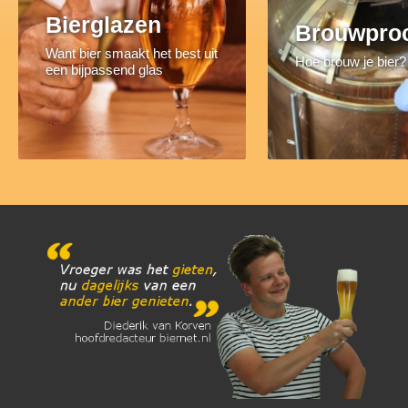
Bierglazen
Brouwpro
Want bier smaakt het best uit
Hoe brouw je bier?
een bijpassend glas