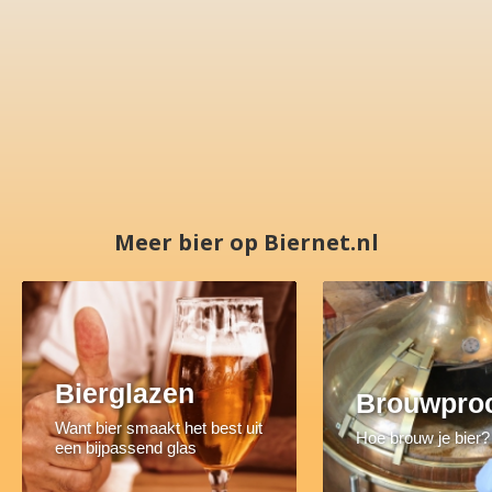
Meer bier op Biernet.nl
Bierglazen
Brouwpro
Want bier smaakt het best uit
Hoe brouw je bier?
een bijpassend glas