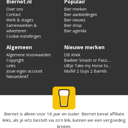
Biernet.nl
Populair
Over ons
Bier merken
Contact
Bier aanbiedingen
Werk & stages
Bier nieuws
Samenwerken &
Bier shop
adverteren
Bier agenda
Cookie instellingen
Algemeen
Nieuwe merken
Algemene Voorwaarden
DB Kriek
Copyright
Baxbier Smash or Pass:
Links
Strata
Uiltje Take my Horse to
Jouw eigen account
the Hotel Room
Muifel 2 Guys 2 Barrels
Nieuwsbrief
Biernet is alleen voor 18 jaar en ouder. Biernet bevat affiliate
links, als je iets bestelt via zo’n link, kunnen we een vergoeding
krijgen.