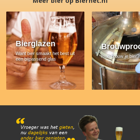
Meer bier op Biernet.nl
Bierglazen
Brouwpro
Want bier smaakt het best uit
Hoe brouw je bier?
een bijpassend glas