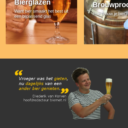
Bierglazen
Brouwpro
Want bier smaakt het best uit
Hoe brouw je bier?
een bijpassend glas