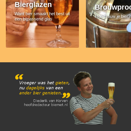
Bierglazen
Brouwpro
Want bier smaakt het best uit
Hoe brouw je bier?
een bijpassend glas