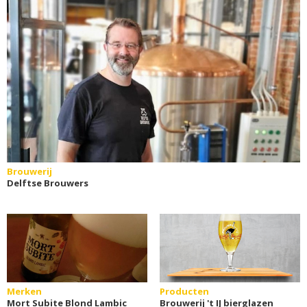
Brouwerij
Delftse Brouwers
Merken
Producten
Mort Subite Blond Lambic
Brouwerij 't IJ bierglazen