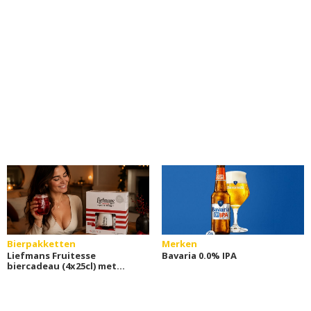
Bierpakketten
Merken
Liefmans Fruitesse
Bavaria 0.0% IPA
biercadeau (4x25cl) met
glas