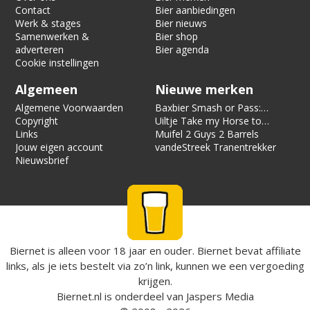
Contact
Bier aanbiedingen
Werk & stages
Bier nieuws
Samenwerken &
Bier shop
adverteren
Bier agenda
Cookie instellingen
Algemeen
Nieuwe merken
Algemene Voorwaarden
Baxbier Smash or Pass:
Copyright
Strata
Uiltje Take my Horse to
Links
the Hotel Room
Muifel 2 Guys 2 Barrels
Jouw eigen account
vandeStreek Tranentrekker
Nieuwsbrief
Biernet is alleen voor 18 jaar en ouder. Biernet bevat affiliate
links, als je iets bestelt via zo’n link, kunnen we een vergoeding
krijgen.
Biernet.nl
is onderdeel van
Jaspers Media