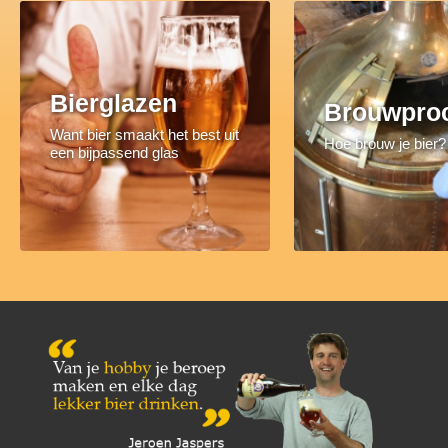
Bierglazen
Brouwpro
Want bier smaakt het best uit
Hoe brouw je bier?
een bijpassend glas