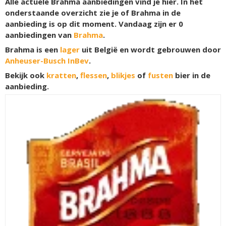
Alle actuele Brahma aanbiedingen vind je hier. In het
onderstaande overzicht zie je of Brahma in de
aanbieding is op dit moment. Vandaag zijn er
0
aanbiedingen van
Brahma
.
Brahma is een
lager
uit België en wordt gebrouwen door
Anheuser-Busch InBev
.
Bekijk ook
kratten
,
flessen
,
blikjes
of
fusten
bier in de
aanbieding.