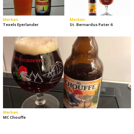
Merken
Merken
Texels Eyerlander
St. Bernardus Pater 6
Merken
MC Chouffe