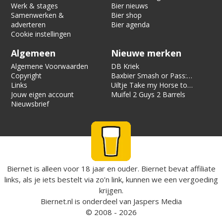
Werk & stages
Bier nieuws
Samenwerken &
Bier shop
adverteren
Bier agenda
Cookie instellingen
Algemeen
Nieuwe merken
Algemene Voorwaarden
DB Kriek
Copyright
Baxbier Smash or Pass:
Links
Strata
Uiltje Take my Horse to
Jouw eigen account
the Hotel Room
Muifel 2 Guys 2 Barrels
Nieuwsbrief
Biernet is alleen voor 18 jaar en ouder. Biernet bevat affiliate
links, als je iets bestelt via zo’n link, kunnen we een vergoeding
krijgen.
Biernet.nl
is onderdeel van
Jaspers Media
© 2008 - 2026