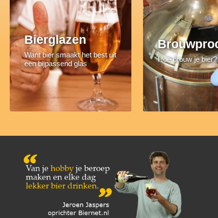
Bierglazen
Brouwpro
Want bier smaakt het best uit
Hoe brouw je bier?
een bijpassend glas