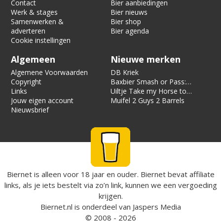
Contact
Bier aanbiedingen
Werk & stages
Bier nieuws
Samenwerken &
Bier shop
adverteren
Bier agenda
Cookie instellingen
Algemeen
Nieuwe merken
Algemene Voorwaarden
DB Kriek
Copyright
Baxbier Smash or Pass:
Links
Strata
Uiltje Take my Horse to
Jouw eigen account
the Hotel Room
Muifel 2 Guys 2 Barrels
Nieuwsbrief
Biernet is alleen voor 18 jaar en ouder. Biernet bevat affiliate
links, als je iets bestelt via zo’n link, kunnen we een vergoeding
krijgen.
Biernet.nl
is onderdeel van
Jaspers Media
© 2008 - 2026