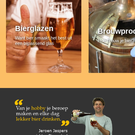
Bierglazen
Brouwpro
Want bier smaakt het best uit
Hoe brouw je bier?
een bijpassend glas