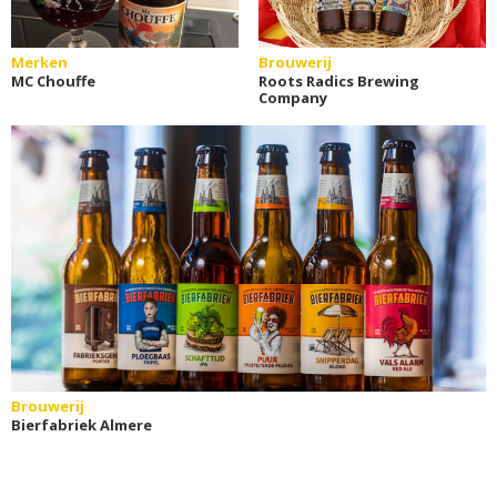
Merken
Brouwerij
MC Chouffe
Roots Radics Brewing
Company
Brouwerij
Bierfabriek Almere