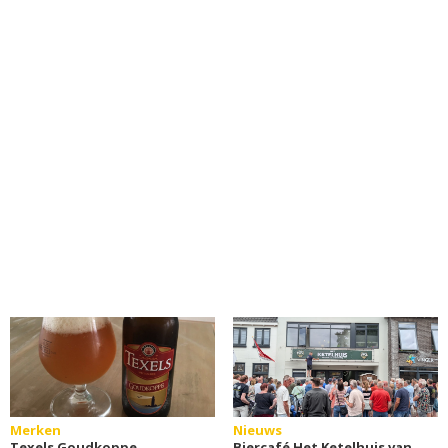
Merken
Nieuws
Texels Goudkoppe
Biercafé Het Ketelhuis van