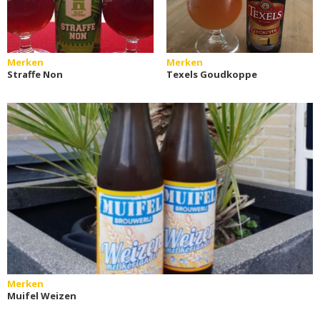
Merken
Merken
Straffe Non
Texels Goudkoppe
Merken
Muifel Weizen