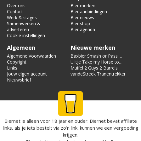
Over ons
Bier merken
Contact
Bier aanbiedingen
Werk & stages
Bier nieuws
Samenwerken &
Bier shop
adverteren
Bier agenda
Cookie instellingen
Algemeen
Nieuwe merken
Algemene Voorwaarden
Baxbier Smash or Pass:
Copyright
Strata
Uiltje Take my Horse to
Links
the Hotel Room
Muifel 2 Guys 2 Barrels
Jouw eigen account
vandeStreek Tranentrekker
Nieuwsbrief
Biernet is alleen voor 18 jaar en ouder. Biernet bevat affiliate
links, als je iets bestelt via zo’n link, kunnen we een vergoeding
krijgen.