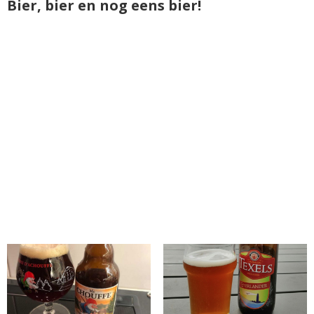
Bier, bier en nog eens bier!