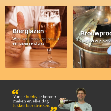
Bierglazen
Brouwpro
Want bier smaakt het best uit
Hoe brouw je bier?
een bijpassend glas