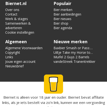
Verification code:
2019
Biernet.nl
Populair
Over ons
Bier merken
Contact
Bier aanbiedingen
Werk & stages
Bier nieuws
Samenwerken &
Bier shop
adverteren
Bier agenda
Cookie instellingen
Algemeen
Nieuwe merken
Algemene Voorwaarden
Baxbier Smash or Pass:
Copyright
Strata
Uiltje Take my Horse to
Links
the Hotel Room
Muifel 2 Guys 2 Barrels
Jouw eigen account
vandeStreek Tranentrekker
Nieuwsbrief
Biernet is alleen voor 18 jaar en ouder. Biernet bevat affiliate
links, als je iets bestelt via zo’n link, kunnen we een vergoeding