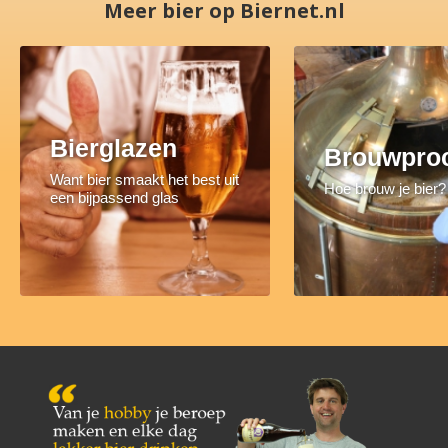
Meer bier op Biernet.nl
Bierglazen
Brouwpro
Want bier smaakt het best uit
Hoe brouw je bier?
een bijpassend glas