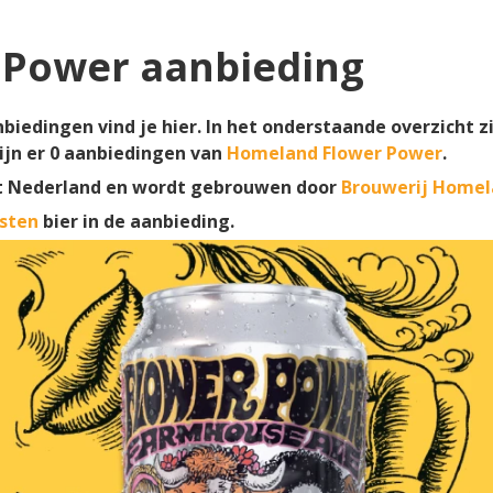
 Power aanbieding
iedingen vind je hier. In het onderstaande overzicht z
ijn er
0
aanbiedingen van
Homeland Flower Power
.
t Nederland en wordt gebrouwen door
Brouwerij Home
sten
bier in de aanbieding.