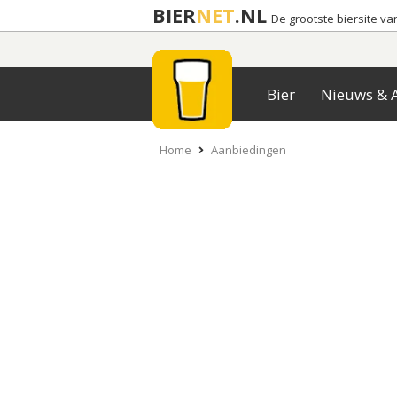
BIER
NET
.NL
De grootste biersite v
Bier
Nieuws & A
Home
Aanbiedingen