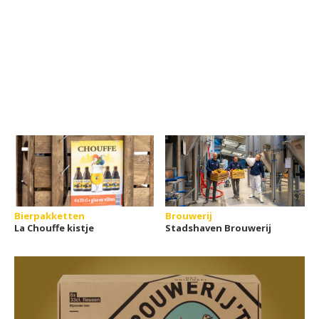
Bierpakketten
Brouwerij
La Chouffe kistje
Stadshaven Brouwerij