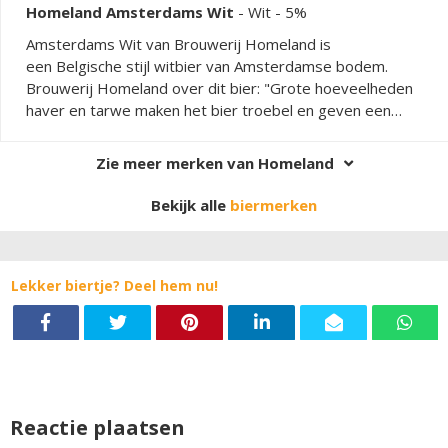
Homeland Amsterdams Wit
-
Wit
- 5%
Amsterdams Wit van Brouwerij Homeland is
een Belgische stijl witbier van Amsterdamse bodem.
Brouwerij Homeland over dit bier: "Grote hoeveelheden
haver en tarwe maken het bier troebel en geven een
aangenaam zacht mondgevoel. Het bier is weinig bitter
door gebruik van een kleine hoeveelheid bitterhop. Loral
Zie meer merken van Homeland
hop in de whirpool geeft een bloemig aroma. Dit wordt
gecomplementeerd met het gebruik van korianderzaad,
Bekijk alle
biermerken
sinaasappelschil en citroenschil. Dit geeft een
citrusachtige smaak en geur aan dit zomerse bier."
Lekker biertje? Deel hem nu!
Reactie plaatsen