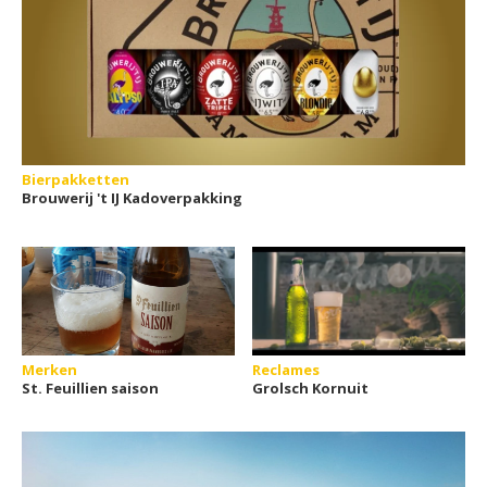
Bierpakketten
Brouwerij 't IJ Kadoverpakking
Merken
Reclames
St. Feuillien saison
Grolsch Kornuit