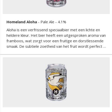
Homeland Aloha
-
Pale Ale
- 4.1%
Aloha is een verfrissend speciaalbier met een lichte en
heldere kleur. Het bier heeft een uitgesproken aroma van
framboos, wat zorgt voor een fruitige en dorstlessende
smaak. De subtiele zoetheid van het fruit wordt perfect in
balans gebracht door een lichte bitterheid, waardoor het
bier een aangename en verfrissende afdronk heeft.
Ideaal voor warme zomerdagen of als begeleider bij een
lichte maaltijd.