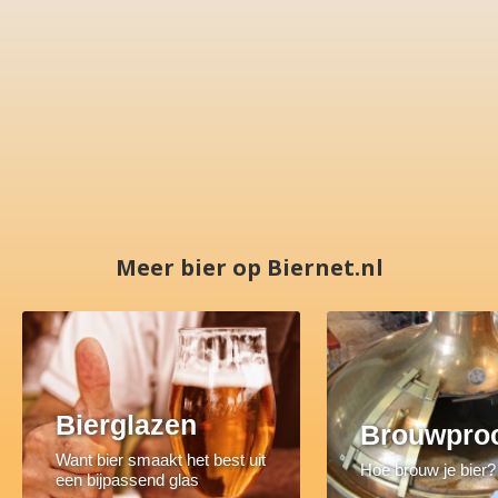
Meer bier op Biernet.nl
Bierglazen
Brouwpro
Want bier smaakt het best uit
Hoe brouw je bier?
een bijpassend glas