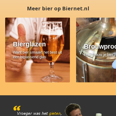
Meer bier op Biernet.nl
Bierglazen
Brouwpro
Want bier smaakt het best uit
Hoe brouw je bier?
een bijpassend glas