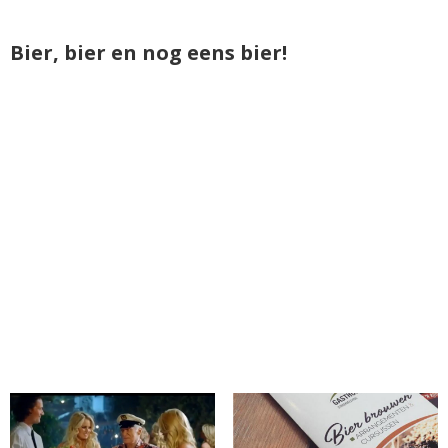
Bier, bier en nog eens bier!