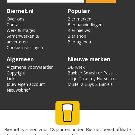
Verification code:
5482
Biernet.nl
Populair
Over ons
Bier merken
Contact
Bier aanbiedingen
Werk & stages
Bier nieuws
Samenwerken &
Bier shop
adverteren
Bier agenda
Cookie instellingen
Algemeen
Nieuwe merken
Algemene Voorwaarden
DB Kriek
Copyright
Baxbier Smash or Pass:
Links
Strata
Uiltje Take my Horse to
Jouw eigen account
the Hotel Room
Muifel 2 Guys 2 Barrels
Nieuwsbrief
Biernet is alleen voor 18 jaar en ouder. Biernet bevat affiliate