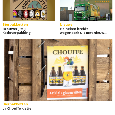
Bierpakketten
Nieuws
Brouwerij 't IJ
Heineken breidt
Kadoverpakking
wagenpark uit met nieuwe
elektrische tankbiertrucks
Bierpakketten
La Chouffe kistje