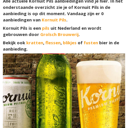
Alle actuele Kornuit Pils aanbiedingen vind je hier. In het
onderstaande overzicht zie je of Kornuit Pils in de
aanbieding is op dit moment. Vandaag zijn er
0
aanbiedingen van
Kornuit Pils
.
Kornuit Pils is een
pils
uit Nederland en wordt
gebrouwen door
Grolsch Brouwerij
.
Bekijk ook
kratten
,
flessen
,
blikjes
of
fusten
bier in de
aanbieding.