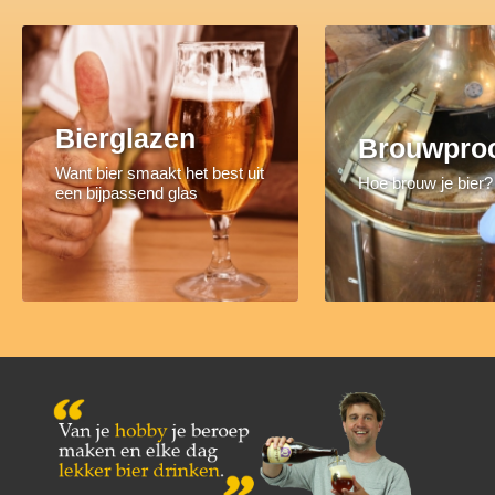
Bierglazen
Brouwpro
Want bier smaakt het best uit
Hoe brouw je bier?
een bijpassend glas