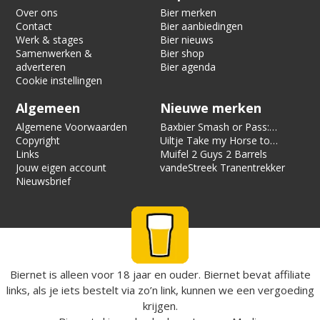
Over ons
Bier merken
Contact
Bier aanbiedingen
Werk & stages
Bier nieuws
Samenwerken &
Bier shop
adverteren
Bier agenda
Cookie instellingen
Algemeen
Nieuwe merken
Algemene Voorwaarden
Baxbier Smash or Pass:
Copyright
Strata
Uiltje Take my Horse to
Links
the Hotel Room
Muifel 2 Guys 2 Barrels
Jouw eigen account
vandeStreek Tranentrekker
Nieuwsbrief
Biernet is alleen voor 18 jaar en ouder. Biernet bevat affiliate
links, als je iets bestelt via zo’n link, kunnen we een vergoeding
krijgen.