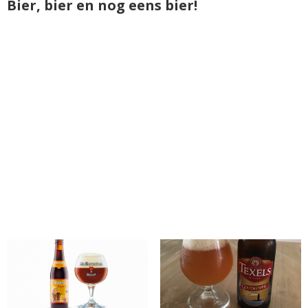
Bier, bier en nog eens bier!