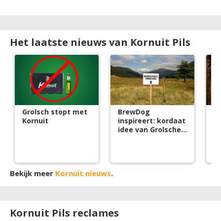
Het laatste nieuws van Kornuit Pils
Grolsch stopt met
BrewDog
K
Kornuit
inspireert: kordaat
N
idee van Grolsche
m
Kornuiten
b
Bekijk meer
Kornuit nieuws
.
Kornuit Pils reclames