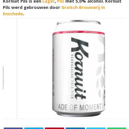
Kornuit Pils is een
Lager
,
Pils
met 5,0% alcohol. Kornuit
Pils werd gebrouwen door
Grolsch Brouwerij in
Enschede
.