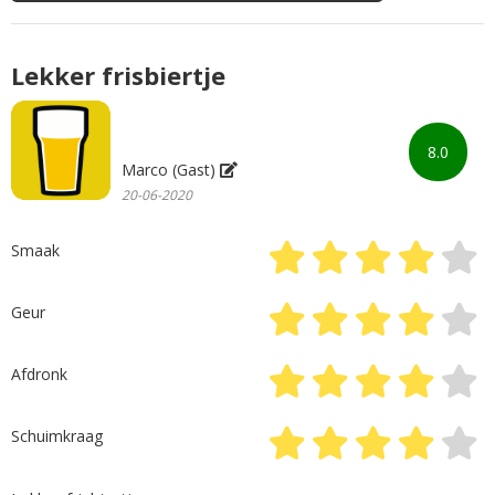
Lekker frisbiertje
8.0
Marco (Gast)
20-06-2020
Smaak
Geur
Afdronk
Schuimkraag