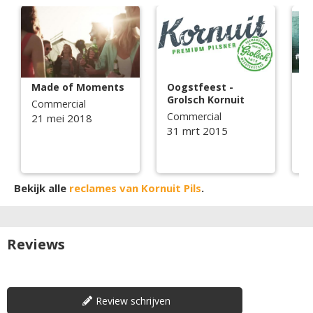
Made of Moments
Oogstfeest -
Gr
Grolsch Kornuit
Commercial
C
Commercial
21 mei 2018
2
31 mrt 2015
Bekijk alle
reclames van Kornuit Pils
.
Reviews
Review schrijven