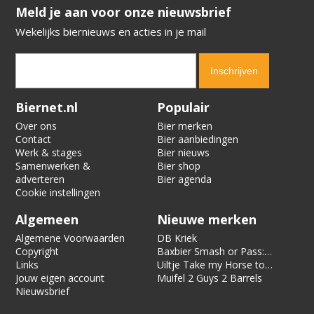
​​​​​​​Meld je aan voor onze nieuwsbrief
Wekelijks biernieuws en acties in je mail
Verification code:
4471
Biernet.nl
Populair
Over ons
Bier merken
Contact
Bier aanbiedingen
Werk & stages
Bier nieuws
Samenwerken &
Bier shop
adverteren
Bier agenda
Cookie instellingen
Algemeen
Nieuwe merken
Algemene Voorwaarden
DB Kriek
Copyright
Baxbier Smash or Pass:
Links
Strata
Uiltje Take my Horse to
Jouw eigen account
the Hotel Room
Muifel 2 Guys 2 Barrels
Nieuwsbrief