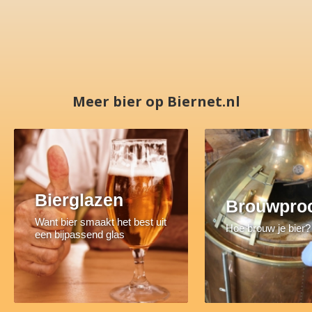
Meer bier op Biernet.nl
Bierglazen
Brouwpro
Want bier smaakt het best uit
Hoe brouw je bier?
een bijpassend glas