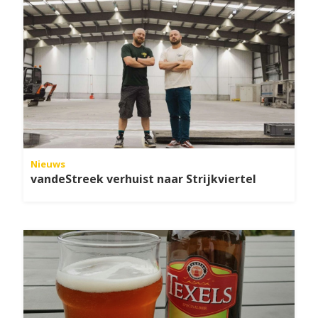
Nieuws
vandeStreek verhuist naar Strijkviertel