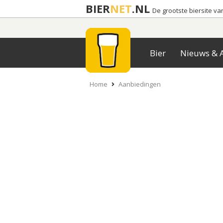
BIER
NET
.NL
De grootste biersite v
Bier
Nieuws & A
Home
Aanbiedingen