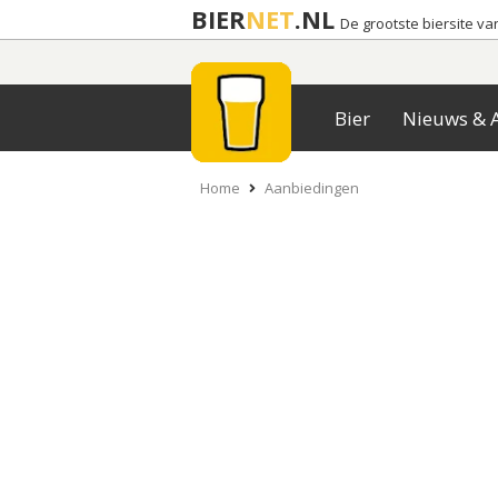
BIER
NET
.NL
De grootste biersite v
Bier
Nieuws & A
Home
Aanbiedingen