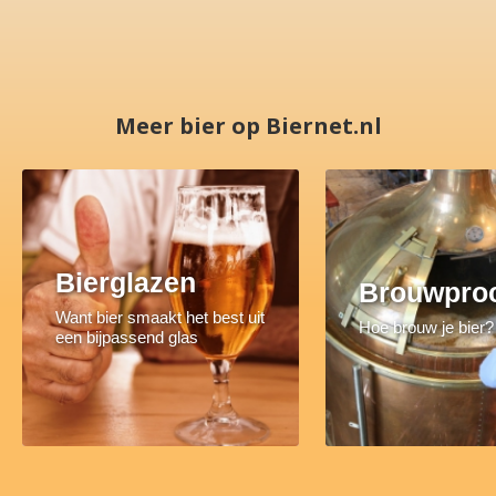
Meer bier op Biernet.nl
Bierglazen
Brouwpro
Want bier smaakt het best uit
Hoe brouw je bier?
een bijpassend glas