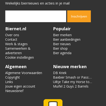
Wekelijks biernieuws en acties in je mail
Verification code:
5011
Biernet.nl
Populair
Over ons
Bier merken
Contact
Bier aanbiedingen
Werk & stages
Bier nieuws
Samenwerken &
Bier shop
adverteren
Bier agenda
Cookie instellingen
Algemeen
Nieuwe merken
Algemene Voorwaarden
DB Kriek
Copyright
Baxbier Smash or Pass:
Links
Strata
Uiltje Take my Horse to
Jouw eigen account
the Hotel Room
Muifel 2 Guys 2 Barrels
Nieuwsbrief