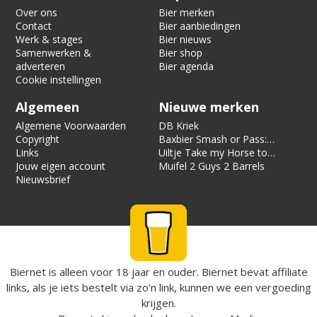
Over ons
Bier merken
Contact
Bier aanbiedingen
Werk & stages
Bier nieuws
Samenwerken &
Bier shop
adverteren
Bier agenda
Cookie instellingen
Algemeen
Nieuwe merken
Algemene Voorwaarden
DB Kriek
Copyright
Baxbier Smash or Pass:
Links
Strata
Uiltje Take my Horse to
Jouw eigen account
the Hotel Room
Muifel 2 Guys 2 Barrels
Nieuwsbrief
Biernet is alleen voor 18 jaar en ouder. Biernet bevat affiliate
links, als je iets bestelt via zo’n link, kunnen we een vergoeding
krijgen.