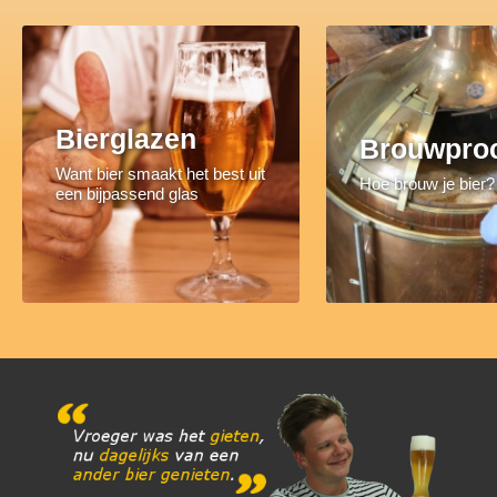
Bierglazen
Brouwpro
Want bier smaakt het best uit
Hoe brouw je bier?
een bijpassend glas