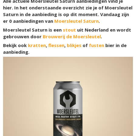
Alle actuele Moersleutel Saturn aanbiedingen vind je
hier. In het onderstaande overzicht zie je of Moersleutel
Saturn in de aanbieding is op dit moment. Vandaag zijn
er
0
aanbiedingen van
Moersleutel Saturn
.
Moersleutel Saturn is een
stout
uit Nederland en wordt
gebrouwen door
Brouwerij de Moersleutel
.
Bekijk ook
kratten
,
flessen
,
blikjes
of
fusten
bier in de
aanbieding.