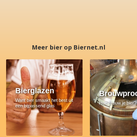
Meer bier op Biernet.nl
Bierglazen
Brouwpro
Want bier smaakt het best uit
Hoe brouw je bier?
een bijpassend glas