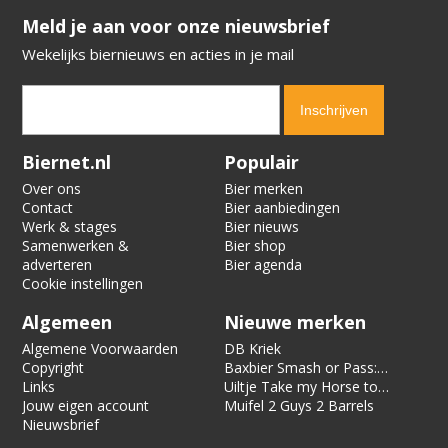
​​​​​​​Meld je aan voor onze nieuwsbrief
Wekelijks biernieuws en acties in je mail
Verification code:
2242
Biernet.nl
Populair
Over ons
Bier merken
Contact
Bier aanbiedingen
Werk & stages
Bier nieuws
Samenwerken &
Bier shop
adverteren
Bier agenda
Cookie instellingen
Algemeen
Nieuwe merken
Algemene Voorwaarden
DB Kriek
Copyright
Baxbier Smash or Pass:
Links
Strata
Uiltje Take my Horse to
Jouw eigen account
the Hotel Room
Muifel 2 Guys 2 Barrels
Nieuwsbrief