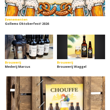
Evenementen
Gollems Oktoberfest! 2026
Brouwerij
Brouwerij
Mederij Marcus
Brouwerij Waggel