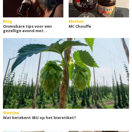
Blog
Merken
Onmisbare tips voor een
MC Chouffe
gezellige avond met
vrienden
Weetjes
Wat betekent IBU op het bieretiket?