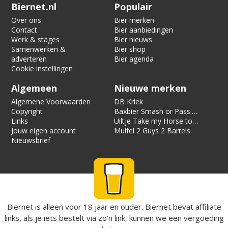
Verification code:
8124
Biernet.nl
Populair
Over ons
Bier merken
Contact
Bier aanbiedingen
Werk & stages
Bier nieuws
Samenwerken &
Bier shop
adverteren
Bier agenda
Cookie instellingen
Algemeen
Nieuwe merken
Algemene Voorwaarden
DB Kriek
Copyright
Baxbier Smash or Pass:
Links
Strata
Uiltje Take my Horse to
Jouw eigen account
the Hotel Room
Muifel 2 Guys 2 Barrels
Nieuwsbrief
Biernet is alleen voor 18 jaar en ouder. Biernet bevat affiliate
links, als je iets bestelt via zo’n link, kunnen we een vergoeding