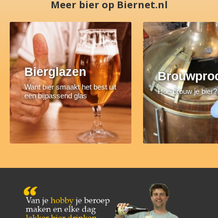
Meer bier op Biernet.nl
Bierglazen
Brouwpro
Want bier smaakt het best uit
Hoe brouw je bier?
een bijpassend glas