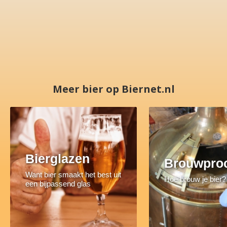
Meer bier op Biernet.nl
Bierglazen
Brouwpro
Want bier smaakt het best uit
Hoe brouw je bier?
een bijpassend glas