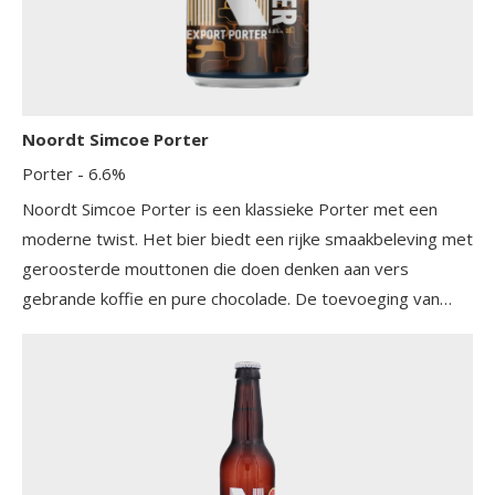
Noordt Simcoe Porter
Porter
- 6.6%
Noordt Simcoe Porter is een klassieke Porter met een
moderne twist. Het bier biedt een rijke smaakbeleving met
geroosterde mouttonen die doen denken aan vers
gebrande koffie en pure chocolade. De toevoeging van
Simcoe-hop zorgt voor een subtiele frisse kick die het
geheel mooi in balans brengt. De afdronk is soepel en
uitnodigend, waardoor dit speciaalbier zowel toegankelijk
als karaktervol is. De smaak is intens maar niet
overweldigend, met een mooie harmonie tussen bitterheid
en zoetere mouttonen.