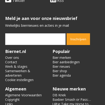
Twitter
RSS
​​​​​​​Meld je aan voor onze nieuwsbrief
Wekelijks biernieuws en acties in je mail
Verification code:
1562
Biernet.nl
Populair
Over ons
Bier merken
Contact
Bier aanbiedingen
Werk & stages
Bier nieuws
Samenwerken &
Bier shop
adverteren
Bier agenda
Cookie instellingen
Algemeen
Nieuwe merken
Algemene Voorwaarden
DB Kriek
Copyright
Baxbier Smash or Pass:
Links
Strata
Uiltje Take my Horse to