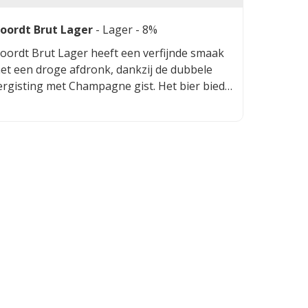
oordt Brut Lager
-
Lager
- 8%
oordt Brut Lager heeft een verfijnde smaak
et een droge afdronk, dankzij de dubbele
ergisting met Champagne gist. Het bier biedt
en unieke combinatie van frisheid en
omplexiteit, met subtiele tonen van fruit en
en lichte bitterheid. Perfect voor feestelijke
elegenheden en bijzondere momenten.