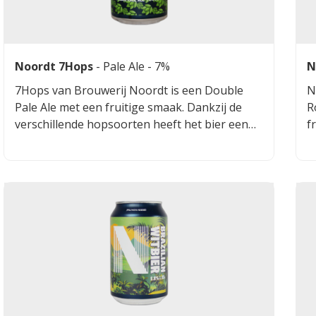
Noordt 7Hops
-
Pale Ale
- 7%
N
7Hops van Brouwerij Noordt is een Double
N
Pale Ale met een fruitige smaak. Dankzij de
R
verschillende hopsoorten heeft het bier een
f
hoppig aroma en een lichtbittere afdronk. Het
is een complexe Pale Ale vol tropisch fruit,
hars en dennennaalden.