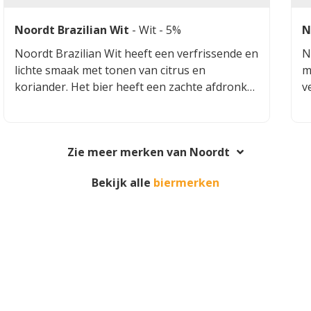
Noordt Brazilian Wit
-
Wit
- 5%
N
Noordt Brazilian Wit heeft een verfrissende en
N
lichte smaak met tonen van citrus en
m
koriander. Het bier heeft een zachte afdronk
v
en een lichte body, wat het perfect maakt voor
e
warme zomerdagen. De subtiele kruiden en
c
fruitige aroma's zorgen voor een aangename
e
Zie meer merken van Noordt
drinkervaring.
g
Bekijk alle
biermerken