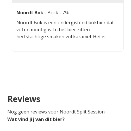
Noordt Bok
-
Bock
- 7%
Noordt Bok is een ondergistend bokbier dat
vol en moutig is. In het bier zitten
herfstachtige smaken vol karamel. Het is
kortom een vol en rond herfstbier met een
mooi pallet aan herfstsmaken.
Reviews
Nog geen reviews voor Noordt Split Session.
Wat vind jij van dit bier?