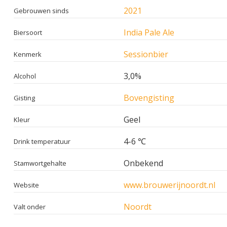
2021
Gebrouwen sinds
India Pale Ale
Biersoort
Sessionbier
Kenmerk
3,0%
Alcohol
Bovengisting
Gisting
Geel
Kleur
4-6 ℃
Drink temperatuur
Onbekend
Stamwortgehalte
www.brouwerijnoordt.nl
Website
Noordt
Valt onder