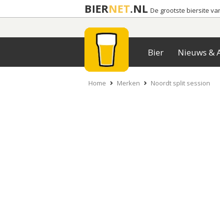
BIER
NET
.NL
De grootste biersite v
Bier
Nieuws & A
Home
Merken
Noordt split session