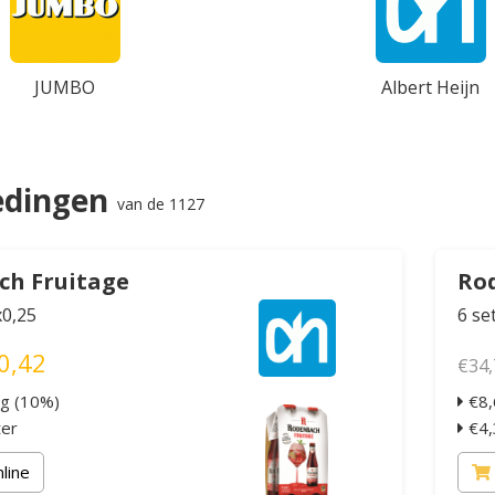
JUMBO
Albert Heijn
edingen
van de 1127
ch Fruitage
Ro
x0,25
6 se
0,42
€34,
ng (10%)
€8,
ter
€4,3
nline