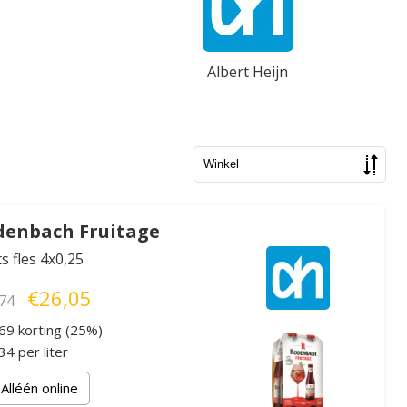
Albert Heijn
denbach Fruitage
ts fles 4x0,25
€26,05
74
69 korting (25%)
4 per liter
Alléén online