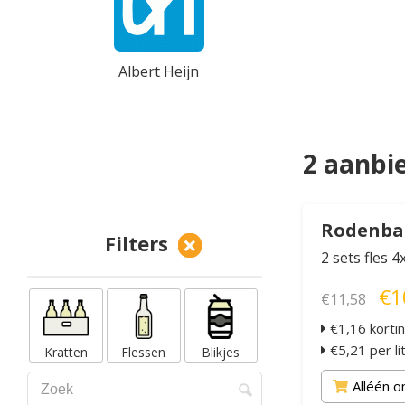
Albert Heijn
2 aanbi
Rodenba
Filters
2 sets fles 4
€1
€11,58
€1,16 korti
€5,21 per li
Kratten
Flessen
Blikjes
Alléén o