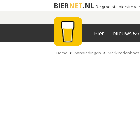
BIER
NET
.NL
De grootste biersite v
Bier
Nieuws & A
Home
Aanbiedingen
Merk:rodenbach 