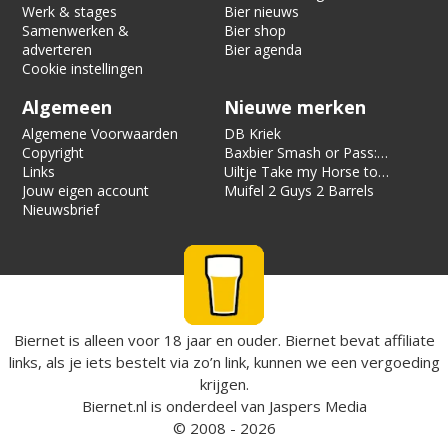
Werk & stages
Bier nieuws
Samenwerken &
Bier shop
adverteren
Bier agenda
Cookie instellingen
Algemeen
Nieuwe merken
Algemene Voorwaarden
DB Kriek
Copyright
Baxbier Smash or Pass:
Links
Strata
Uiltje Take my Horse to
Jouw eigen account
the Hotel Room
Muifel 2 Guys 2 Barrels
Nieuwsbrief
Biernet is alleen voor 18 jaar en ouder. Biernet bevat affiliate
links, als je iets bestelt via zo’n link, kunnen we een vergoeding
krijgen.
Biernet.nl
is onderdeel van
Jaspers Media
© 2008 - 2026