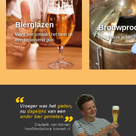
Bierglazen
Brouwpro
Want bier smaakt het best uit
Hoe brouw je bier?
een bijpassend glas