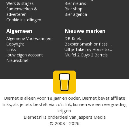
Werk & stages
Bier nieuws
Samenwerken &
Bier shop
adverteren
Bier agenda
Cookie instellingen
Algemeen
Nieuwe merken
Algemene Voorwaarden
DB Kriek
Copyright
Baxbier Smash or Pass:
Links
Strata
Uiltje Take my Horse to
Jouw eigen account
the Hotel Room
Muifel 2 Guys 2 Barrels
Nieuwsbrief
Biernet is alleen voor 18 jaar en ouder. Biernet bevat affiliate
links, als je iets bestelt via zo’n link, kunnen we een vergoeding
krijgen.
Biernet.nl
is onderdeel van
Jaspers Media
© 2008 - 2026