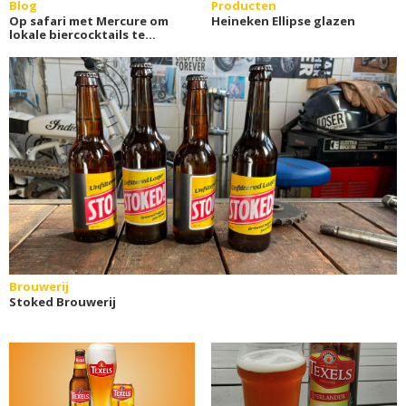
Blog
Producten
Op safari met Mercure om
Heineken Ellipse glazen
lokale biercocktails te
ontdekken
Brouwerij
Stoked Brouwerij