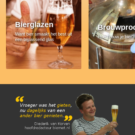
Bierglazen
Brouwpro
Want bier smaakt het best uit
Hoe brouw je bier?
een bijpassend glas