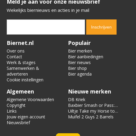
​​​​​​​Meld je aan voor onze nieuwsbrief
Wekelijks biernieuws en acties in je mail
Verification code:
7119
Biernet.nl
Populair
Over ons
Bier merken
Contact
Bier aanbiedingen
Werk & stages
Bier nieuws
Samenwerken &
Bier shop
adverteren
Bier agenda
Cookie instellingen
Algemeen
Nieuwe merken
Algemene Voorwaarden
DB Kriek
Copyright
Baxbier Smash or Pass:
Links
Strata
Uiltje Take my Horse to
Jouw eigen account
the Hotel Room
Muifel 2 Guys 2 Barrels
Nieuwsbrief