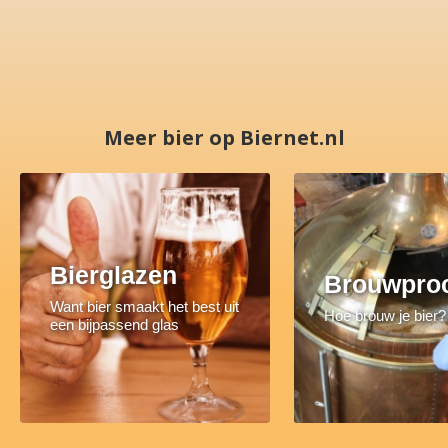
Meer bier op Biernet.nl
Bierglazen
Brouwpro
Want bier smaakt het best uit
Hoe brouw je bier?
een bijpassend glas