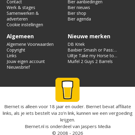
Contact
Bier aanbiedingen
Werk & stages
Bier nieuws
Samenwerken &
Bier shop
adverteren
Bier agenda
Cookie instellingen
Algemeen
Nieuwe merken
Algemene Voorwaarden
DB Kriek
Copyright
Baxbier Smash or Pass:
Links
Strata
Uiltje Take my Horse to
Jouw eigen account
the Hotel Room
Muifel 2 Guys 2 Barrels
Nieuwsbrief
Biernet is alleen voor 18 jaar en ouder. Biernet bevat affiliate
links, als je iets bestelt via zo’n link, kunnen we een vergoeding
krijgen.
Biernet.nl
is onderdeel van
Jaspers Media
© 2008 - 2026