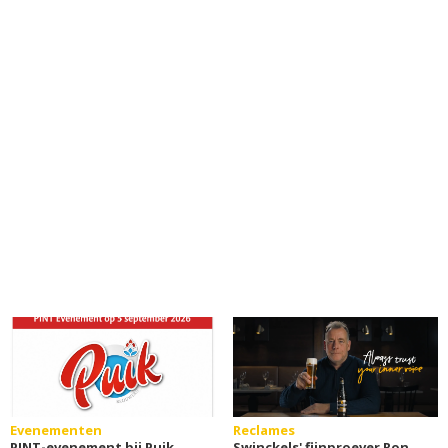
Evenementen
Reclames
PINT-evenement bij Puik
Swinckels' fijnproever Ron