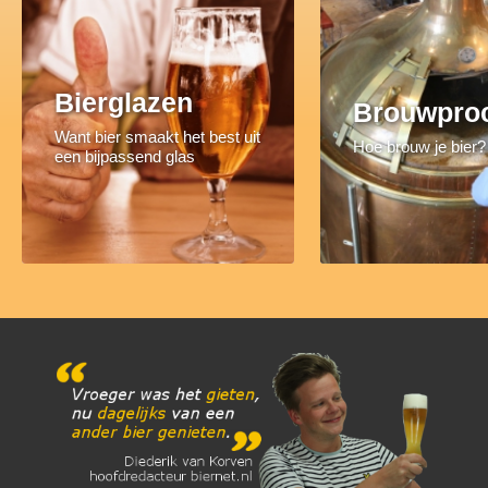
Bierglazen
Brouwpro
Want bier smaakt het best uit
Hoe brouw je bier?
een bijpassend glas