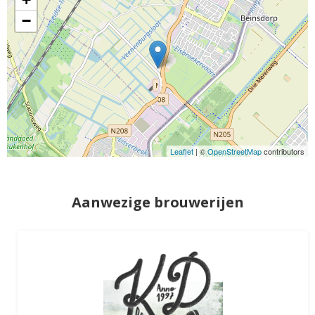
−
Leaflet
| ©
OpenStreetMap
contributors
Aanwezige brouwerijen