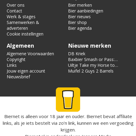
Over ons
Bier merken
Contact
Bier aanbiedingen
Werk & stages
Bier nieuws
Samenwerken &
Bier shop
adverteren
Bier agenda
Cookie instellingen
Algemeen
Nieuwe merken
Algemene Voorwaarden
DB Kriek
Copyright
Baxbier Smash or Pass:
Links
Strata
Uiltje Take my Horse to
Jouw eigen account
the Hotel Room
Muifel 2 Guys 2 Barrels
Nieuwsbrief
Biernet is alleen voor 18 jaar en ouder. Biernet bevat affiliate
links, als je iets bestelt via zo’n link, kunnen we een vergoeding
krijgen.