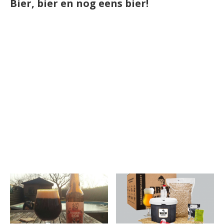
Bier, bier en nog eens bier!