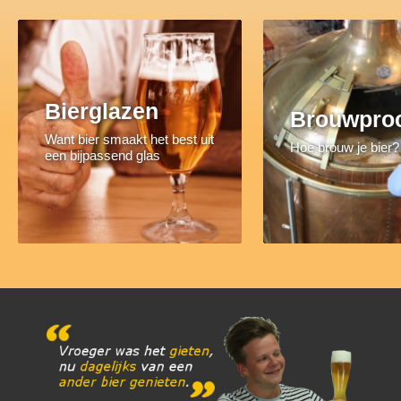
Bierglazen
Brouwpro
Want bier smaakt het best uit
Hoe brouw je bier?
een bijpassend glas