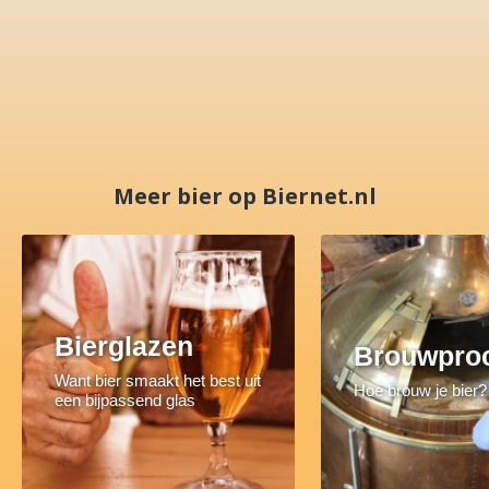
Meer bier op Biernet.nl
Bierglazen
Brouwpro
Want bier smaakt het best uit
Hoe brouw je bier?
een bijpassend glas