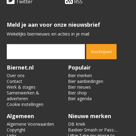
Twitter
RSS
​​​​​​​Meld je aan voor onze nieuwsbrief
Wekelijks biernieuws en acties in je mail
Verification code:
2057
Biernet.nl
Populair
Over ons
Bier merken
Contact
Bier aanbiedingen
Werk & stages
Bier nieuws
Samenwerken &
Bier shop
adverteren
Bier agenda
Cookie instellingen
Algemeen
Nieuwe merken
Algemene Voorwaarden
DB Kriek
Copyright
Baxbier Smash or Pass:
Links
Strata
Uiltje Take my Horse to