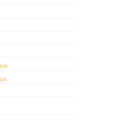
l.nl
.nl