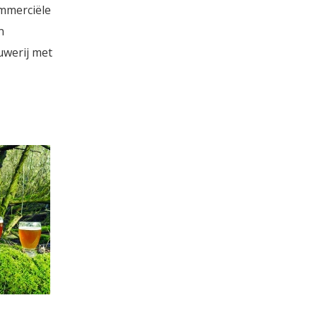
mmerciële
n
uwerij met