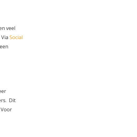
en veel
 Via
Social
 een
eer
rs. Dit
 Voor