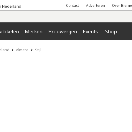
Contact
Adverteren
Over Bierne
an Nederland
rtikelen
Merken
Brouwerijen
Events
Shop
oland
Almere
Stijl