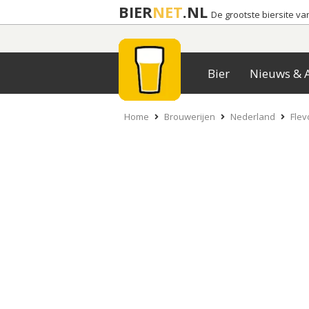
BIER
NET
.NL
De grootste biersite v
Bier
Nieuws & A
Home
Brouwerijen
Nederland
Flev