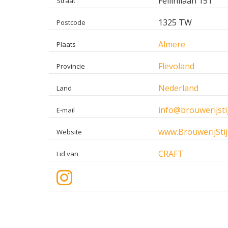
Fellinilaan 151
Straat
1325 TW
Postcode
Almere
Plaats
Flevoland
Provincie
Nederland
Land
info@brouwerijstij
E-mail
www.BrouwerijStijl
Website
CRAFT
Lid van