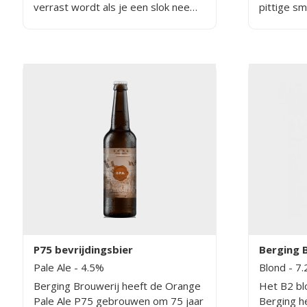
verrast wordt als je een slok neemt.
pittige s
Dit komt onder andere door de
fruitige ti
kruidenmix waardoor er een
bijzondere mix onstaat.
P75 bevrijdingsbier
Berging 
Pale Ale
- 4.5%
Blond
- 7
Berging Brouwerij heeft de Orange
Het B2 bl
Pale Ale P75 gebrouwen om 75 jaar
Berging he