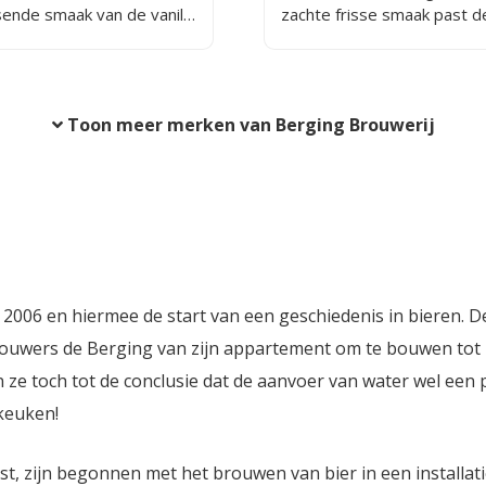
ende smaak van de vanille
zachte frisse smaak past 
 toegevoegd tijdens het
lentebok goed bij lichte sa
door zijn licht bittere afdro
Toon meer merken van Berging Brouwerij
2006 en hiermee de start van een geschiedenis in bieren. 
brouwers de Berging van zijn appartement om te bouwen tot
ze toch tot de conclusie dat de aanvoer van water wel een
 keuken!
t, zijn begonnen met het brouwen van bier in een installat