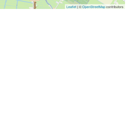
Leaflet
| ©
OpenStreetMap
contributors