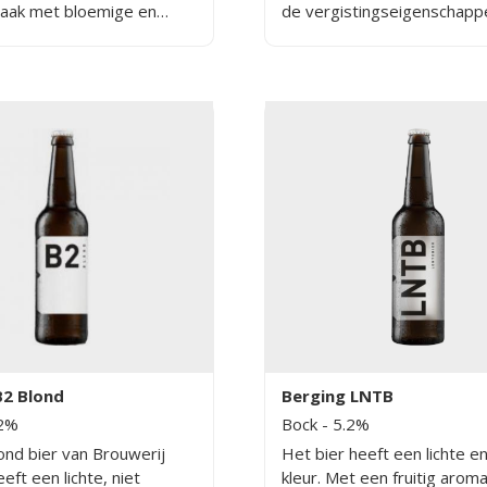
maak met bloemige en
de vergistingseigenschapp
nten.
het Saison gist blijft er ee
aan suikers over in het bie
fris, licht, droog en bruisen
op is voordat je er erg in h
B2 Blond
Berging LNTB
.2%
Bock
- 5.2%
ond bier van Brouwerij
Het bier heeft een lichte e
eft een lichte, niet
kleur. Met een fruitig arom