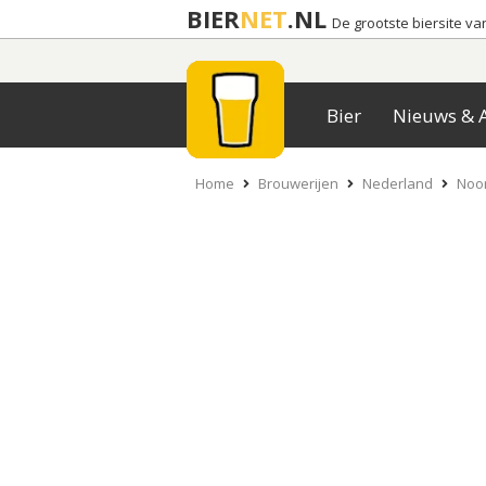
BIER
NET
.NL
De grootste biersite v
Bier
Nieuws & A
Home
Brouwerijen
Nederland
Noor