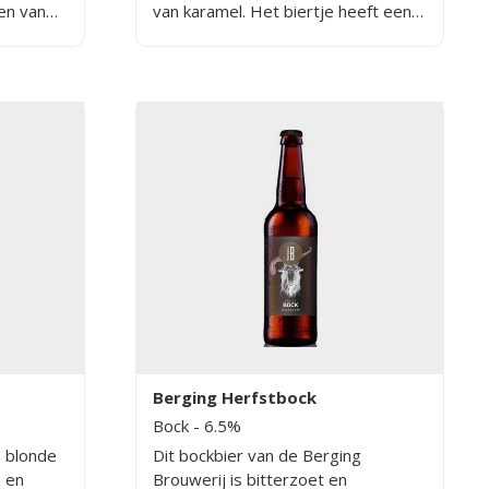
en van
van karamel. Het biertje heeft een
n minimum
mooi warm karakter en is perfect
r. Dus een
voor in de koude dagen. Lekker bij:
d bier dat
Stoofpotten, wild, rode kool met
ebt.
hachee, maar probeer zeker ook de
klassieke stamppotten eens met
deze SPINOZA DubbelBock
Berging Herfstbock
Bock
- 6.5%
n blonde
Dit bockbier van de Berging
a en
Brouwerij is bitterzoet en