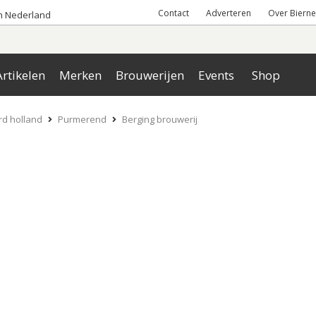
Contact
Adverteren
Over Bierne
an Nederland
rtikelen
Merken
Brouwerijen
Events
Shop
d holland
Purmerend
Berging brouwerij