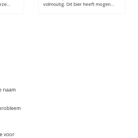
deze
volmoutig. Dit bier heeft mogen
lades
rusten op eiken hout, dat zorgt voor
nk.
diepgang en complexiteit.
De naam
 probleem
ie voor