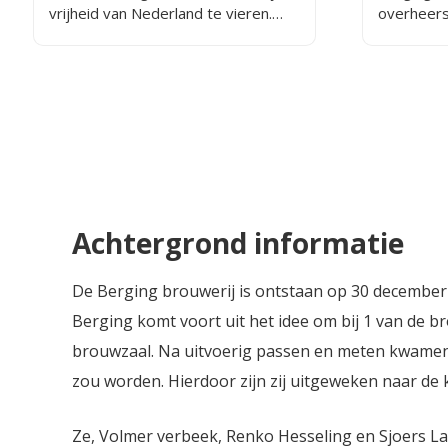
vrijheid van Nederland te vieren.
overheers
Het bier is oranje en bevat 4,5%
die wordt
alcohol, dat refereert aan het jaar
brouwen.
1945 en 4 & 5 mei. Met smaken van
sinaasappel viert dit prachtige bier
de vrijheid!
Achtergrond informatie
De Berging brouwerij is ontstaan op 30 december 
Berging komt voort uit het idee om bij 1 van de 
brouwzaal. Na uitvoerig passen en meten kwamen 
zou worden. Hierdoor zijn zij uitgeweken naar de
Ze, Volmer verbeek, Renko Hesseling en Sjoers Las