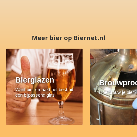
Meer bier op Biernet.nl
Bierglazen
Brouwpro
Want bier smaakt het best uit
Hoe brouw je bier?
een bijpassend glas