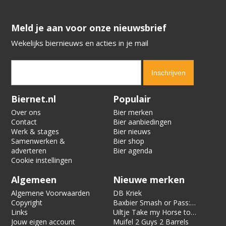
​​​​​​​Meld je aan voor onze nieuwsbrief
Wekelijks biernieuws en acties in je mail
Verification code:
3563
Biernet.nl
Populair
Over ons
Bier merken
Contact
Bier aanbiedingen
Werk & stages
Bier nieuws
Samenwerken &
Bier shop
adverteren
Bier agenda
Cookie instellingen
Algemeen
Nieuwe merken
Algemene Voorwaarden
DB Kriek
Copyright
Baxbier Smash or Pass:
Links
Strata
Uiltje Take my Horse to
Jouw eigen account
the Hotel Room
Muifel 2 Guys 2 Barrels