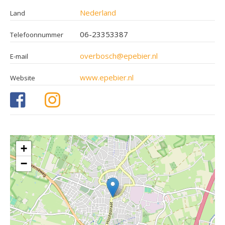
Nederland
Land
06-23353387
Telefoonnummer
overbosch@epebier.nl
E-mail
www.epebier.nl
Website
+
−