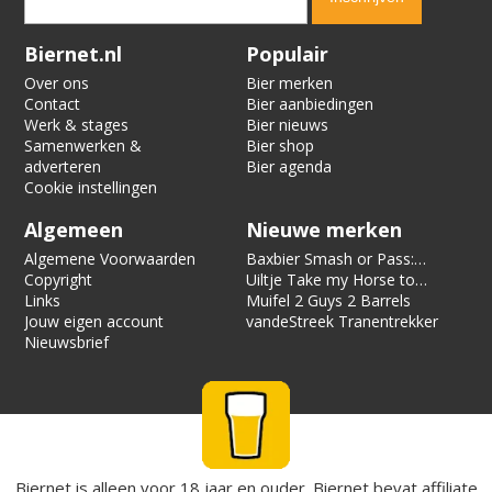
Verification code:
1088
Biernet.nl
Populair
Over ons
Bier merken
Contact
Bier aanbiedingen
Werk & stages
Bier nieuws
Samenwerken &
Bier shop
adverteren
Bier agenda
Cookie instellingen
Algemeen
Nieuwe merken
Algemene Voorwaarden
Baxbier Smash or Pass:
Copyright
Strata
Uiltje Take my Horse to
Links
the Hotel Room
Muifel 2 Guys 2 Barrels
Jouw eigen account
vandeStreek Tranentrekker
Nieuwsbrief
Biernet is alleen voor 18 jaar en ouder. Biernet bevat affiliate