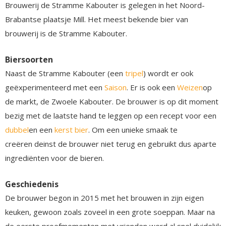
Brouwerij de Stramme Kabouter is gelegen in het Noord-
Brabantse plaatsje Mill. Het meest bekende bier van
brouwerij is de Stramme Kabouter.
Biersoorten
Naast de Stramme Kabouter (een
tripel
) wordt er ook
geëxperimenteerd met een
Saison
. Er is ook een
Weizen
op
de markt, de Zwoele Kabouter. De brouwer is op dit moment
bezig met de laatste hand te leggen op een recept voor een
dubbel
en een
kerst bier
. Om een unieke smaak te
creëren deinst de brouwer niet terug en gebruikt dus aparte
ingrediënten voor de bieren.
Geschiedenis
De brouwer begon in 2015 met het brouwen in zijn eigen
keuken, gewoon zoals zoveel in een grote soeppan. Maar na
de eerste proefmomenten met vrienden werd al snel duidelijk