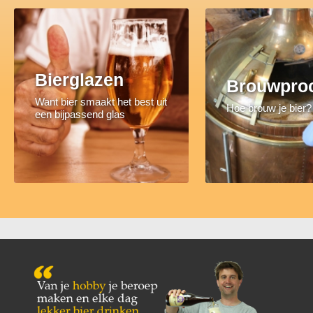
Bierglazen
Brouwpro
Want bier smaakt het best uit
Hoe brouw je bier?
een bijpassend glas