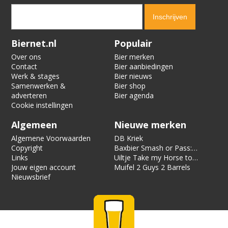
Verification code:
6414
Biernet.nl
Populair
Over ons
Bier merken
Contact
Bier aanbiedingen
Werk & stages
Bier nieuws
Samenwerken &
Bier shop
adverteren
Bier agenda
Cookie instellingen
Algemeen
Nieuwe merken
Algemene Voorwaarden
DB Kriek
Copyright
Baxbier Smash or Pass:
Links
Strata
Uiltje Take my Horse to
Jouw eigen account
the Hotel Room
Muifel 2 Guys 2 Barrels
Nieuwsbrief