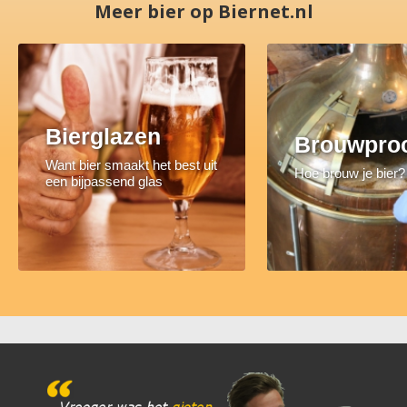
Meer bier op Biernet.nl
Bierglazen
Brouwpro
Want bier smaakt het best uit
Hoe brouw je bier?
een bijpassend glas