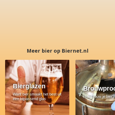
Meer bier op Biernet.nl
Bierglazen
Brouwpro
Want bier smaakt het best uit
Hoe brouw je bier?
een bijpassend glas