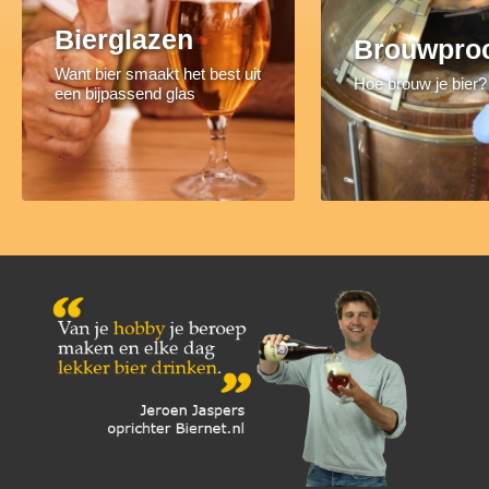
Bierglazen
Brouwpro
Want bier smaakt het best uit
Hoe brouw je bier?
een bijpassend glas