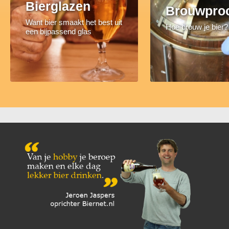
Bierglazen
Brouwpro
Want bier smaakt het best uit
Hoe brouw je bier?
een bijpassend glas