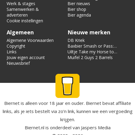
Werk & stages
Bier nieuws
Samenwerken &
Bier shop
adverteren
Bier agenda
Cookie instellingen
Algemeen
Nieuwe merken
Algemene Voorwaarden
DB Kriek
Copyright
Baxbier Smash or Pass:
Links
Strata
Uiltje Take my Horse to
Jouw eigen account
the Hotel Room
Muifel 2 Guys 2 Barrels
Nieuwsbrief
Biernet is alleen voor 18 jaar en ouder. Biernet bevat affiliate
links, als je iets bestelt via zo’n link, kunnen we een vergoeding
krijgen.
Biernet.nl
is onderdeel van
Jaspers Media