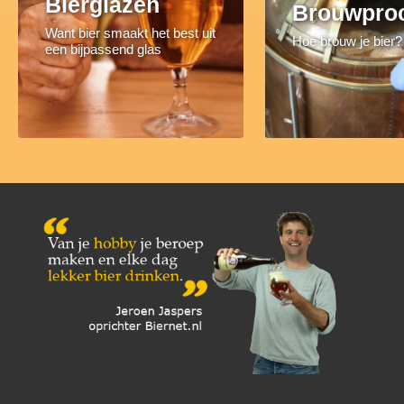
Bierglazen
Brouwpro
Want bier smaakt het best uit
Hoe brouw je bier?
een bijpassend glas