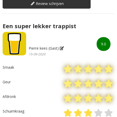
Review schrijven
Een super lekker trappist
9.0
Pierre kees (Gast)
15-09-2020
Smaak
Geur
Afdronk
Schuimkraag