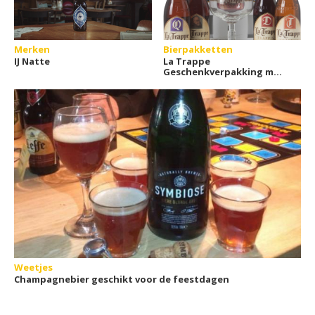
Merken
Bierpakketten
IJ Natte
La Trappe
Geschenkverpakking met
glas
Weetjes
Champagnebier geschikt voor de feestdagen