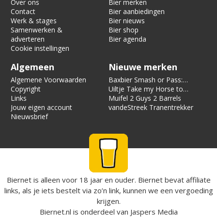
Over ons
Bier merken
Contact
Bier aanbiedingen
Werk & stages
Bier nieuws
Samenwerken &
Bier shop
adverteren
Bier agenda
Cookie instellingen
Algemeen
Nieuwe merken
Algemene Voorwaarden
Baxbier Smash or Pass:
Copyright
Strata
Uiltje Take my Horse to
Links
the Hotel Room
Muifel 2 Guys 2 Barrels
Jouw eigen account
vandeStreek Tranentrekker
Nieuwsbrief
Biernet is alleen voor 18 jaar en ouder. Biernet bevat affiliate
links, als je iets bestelt via zo’n link, kunnen we een vergoeding
krijgen.
Biernet.nl
is onderdeel van
Jaspers Media