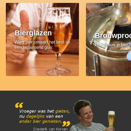
Bierglazen
Brouwpro
Want bier smaakt het best uit
Hoe brouw je bier?
een bijpassend glas