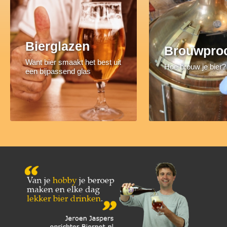
Bierglazen
Brouwpro
Want bier smaakt het best uit
Hoe brouw je bier?
een bijpassend glas