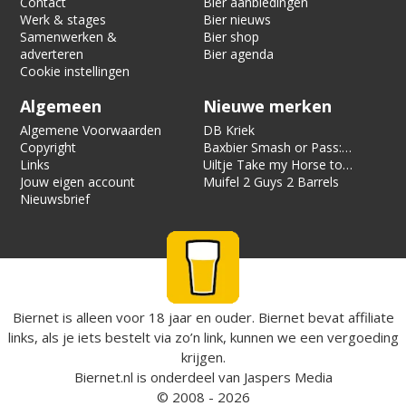
Contact
Bier aanbiedingen
Werk & stages
Bier nieuws
Samenwerken &
Bier shop
adverteren
Bier agenda
Cookie instellingen
Algemeen
Nieuwe merken
Algemene Voorwaarden
DB Kriek
Copyright
Baxbier Smash or Pass:
Links
Strata
Uiltje Take my Horse to
Jouw eigen account
the Hotel Room
Muifel 2 Guys 2 Barrels
Nieuwsbrief
Biernet is alleen voor 18 jaar en ouder. Biernet bevat affiliate
links, als je iets bestelt via zo’n link, kunnen we een vergoeding
krijgen.
Biernet.nl
is onderdeel van
Jaspers Media
© 2008 - 2026