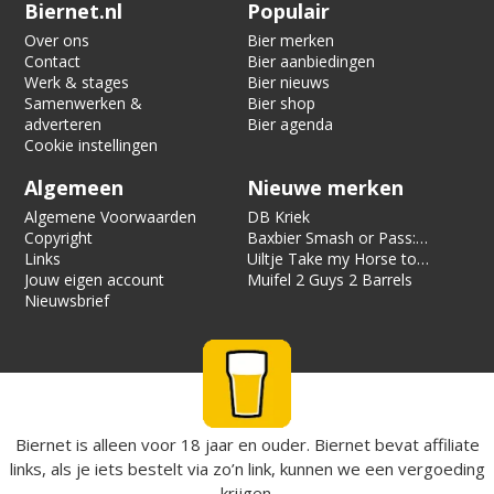
Verification code:
5619
Biernet.nl
Populair
Over ons
Bier merken
Contact
Bier aanbiedingen
Werk & stages
Bier nieuws
Samenwerken &
Bier shop
adverteren
Bier agenda
Cookie instellingen
Algemeen
Nieuwe merken
Algemene Voorwaarden
DB Kriek
Copyright
Baxbier Smash or Pass:
Links
Strata
Uiltje Take my Horse to
Jouw eigen account
the Hotel Room
Muifel 2 Guys 2 Barrels
Nieuwsbrief
Biernet is alleen voor 18 jaar en ouder. Biernet bevat affiliate
links, als je iets bestelt via zo’n link, kunnen we een vergoeding
krijgen.