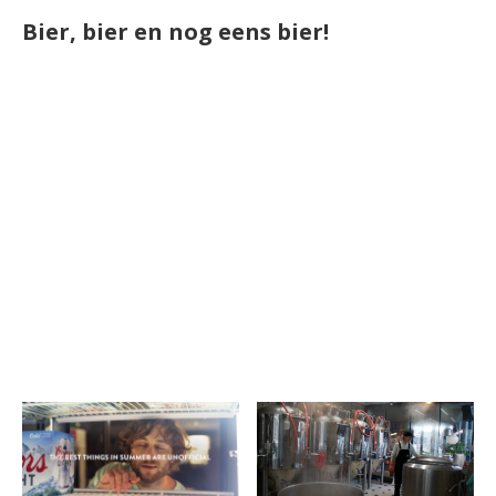
Bier, bier en nog eens bier!