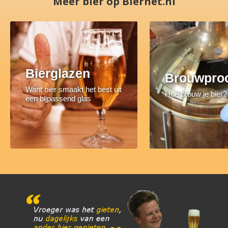
Meer bier op Biernet.nl
Bierglazen
Brouwpro
Want bier smaakt het best uit
Hoe brouw je bier?
een bijpassend glas