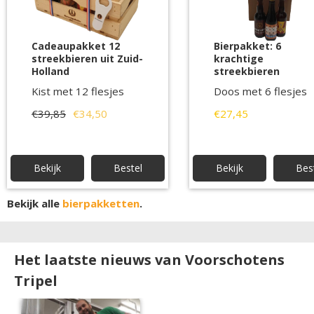
Cadeaupakket 12
Bierpakket: 6
streekbieren uit Zuid-
krachtige
Holland
streekbieren
Kist met 12 flesjes
Doos met 6 flesjes
€39,85
€34,50
€27,45
Bekijk
Bestel
Bekijk
Bes
Bekijk alle
bierpakketten
.
Het laatste nieuws van Voorschotens
Tripel