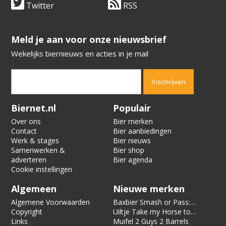
Twitter
RSS
​​​​​​​Meld je aan voor onze nieuwsbrief
Wekelijks biernieuws en acties in je mail
Verification code:
6015
Biernet.nl
Populair
Over ons
Bier merken
Contact
Bier aanbiedingen
Werk & stages
Bier nieuws
Samenwerken &
Bier shop
adverteren
Bier agenda
Cookie instellingen
Algemeen
Nieuwe merken
Algemene Voorwaarden
Baxbier Smash or Pass:
Copyright
Strata
Uiltje Take my Horse to
Links
the Hotel Room
Muifel 2 Guys 2 Barrels