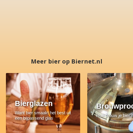
Meer bier op Biernet.nl
Bierglazen
Brouwpro
Want bier smaakt het best uit
Hoe brouw je bier?
een bijpassend glas