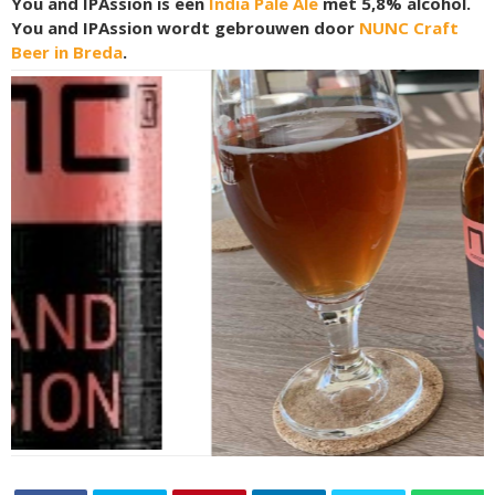
You and IPAssion is een
India Pale Ale
met 5,8% alcohol.
You and IPAssion wordt gebrouwen door
NUNC Craft
Beer in Breda
.