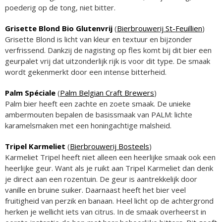
poederig op de tong, niet bitter.
Grisette Blond Bio Glutenvrij
(
Bierbrouwerij St-Feuillien
)
Grisette Blond is licht van kleur en textuur en bijzonder
verfrissend. Dankzij de nagisting op fles komt bij dit bier een
geurpalet vrij dat uitzonderlijk rijk is voor dit type. De smaak
wordt gekenmerkt door een intense bitterheid.
Palm Spéciale
(
Palm Belgian Craft Brewers
)
Palm bier heeft een zachte en zoete smaak. De unieke
ambermouten bepalen de basissmaak van PALM: lichte
karamelsmaken met een honingachtige malsheid.
Tripel Karmeliet
(
Bierbrouwerij Bosteels
)
Karmeliet Tripel heeft niet alleen een heerlijke smaak ook een
heerlijke geur. Want als je ruikt aan Tripel Karmeliet dan denk
je direct aan een rozentuin. De geur is aantrekkelijk door
vanille en bruine suiker. Daarnaast heeft het bier veel
fruitigheid van perzik en banaan. Heel licht op de achtergrond
herken je wellicht iets van citrus. In de smaak overheerst in