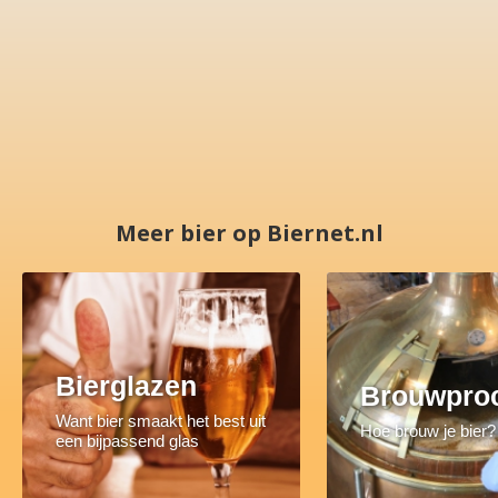
Meer bier op Biernet.nl
Bierglazen
Brouwpro
Want bier smaakt het best uit
Hoe brouw je bier?
een bijpassend glas