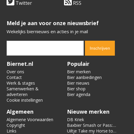
Twitter
RSS
​​​​​​​Meld je aan voor onze nieuwsbrief
Wekelijks biernieuws en acties in je mail
Verification code:
3023
Biernet.nl
Populair
Over ons
Bier merken
Contact
Bier aanbiedingen
Werk & stages
Bier nieuws
Samenwerken &
Bier shop
adverteren
Bier agenda
Cookie instellingen
Algemeen
Nieuwe merken
Algemene Voorwaarden
DB Kriek
Copyright
Baxbier Smash or Pass:
Links
Strata
Uiltje Take my Horse to