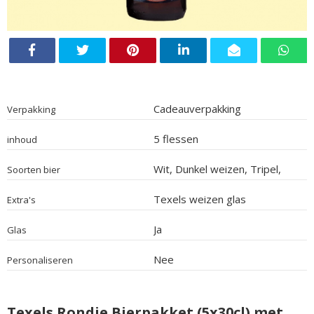
Cadeauverpakking
Verpakking
5 flessen
inhoud
Wit, Dunkel weizen, Tripel,
Soorten bier
Ale, Blond
Texels weizen glas
Extra's
Ja
Glas
Nee
Personaliseren
Texels Rondje Bierpakket (5x30cl) met