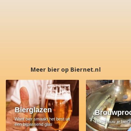
Meer bier op Biernet.nl
Bierglazen
Brouwpro
Want bier smaakt het best uit
Hoe brouw je bier?
een bijpassend glas