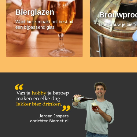
Bierglazen
Brouwpro
Want bier smaakt het best uit
Hoe brouw je bier?
een bijpassend glas