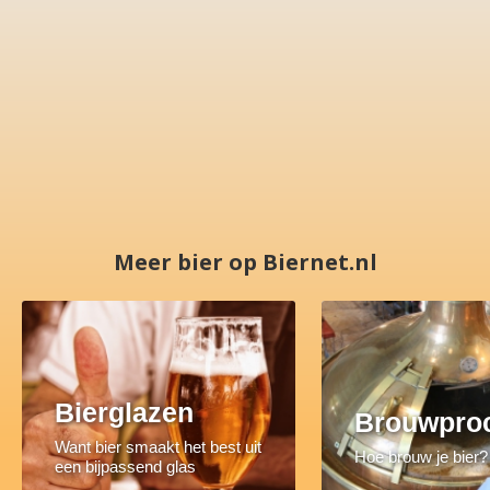
Meer bier op Biernet.nl
Bierglazen
Brouwpro
Want bier smaakt het best uit
Hoe brouw je bier?
een bijpassend glas