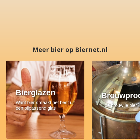
Meer bier op Biernet.nl
Bierglazen
Brouwpro
Want bier smaakt het best uit
Hoe brouw je bier?
een bijpassend glas