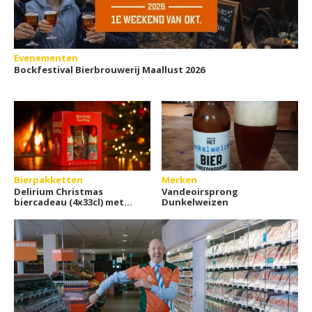
Evenementen
Bockfestival Bierbrouwerij Maallust 2026
Bierpakketten
Merken
Delirium Christmas
Vandeoirsprong
biercadeau (4x33cl) met
Dunkelweizen
glas