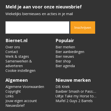
​​​​​​​Meld je aan voor onze nieuwsbrief
Wekelijks biernieuws en acties in je mail
Verification code:
4557
Biernet.nl
Populair
Over ons
Bier merken
Contact
Bier aanbiedingen
Werk & stages
Bier nieuws
Samenwerken &
Bier shop
adverteren
Bier agenda
Cookie instellingen
Algemeen
Nieuwe merken
Algemene Voorwaarden
DB Kriek
Copyright
Baxbier Smash or Pass:
Links
Strata
Uiltje Take my Horse to
Jouw eigen account
the Hotel Room
Muifel 2 Guys 2 Barrels
Nieuwsbrief